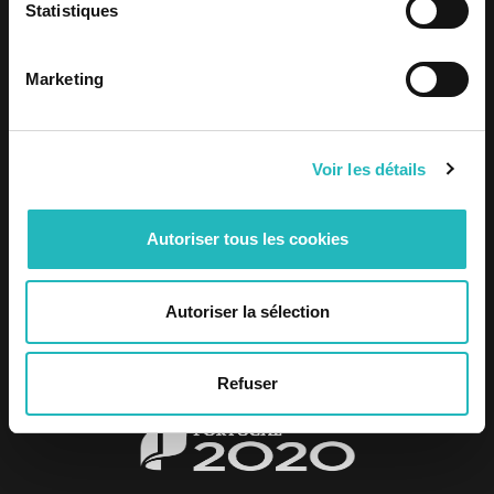
Statistiques
Code of Conduct
Whistleblowing Process
Corruption and Related Offenses Risk Prevention Plan
Marketing
Mid-term Assessment (2023)
Mid-term Assessment (2024)
Mid-term Assessment (2025)
Voir les détails
Annual Assessment (2024)
Annual assessment (2025)
Autoriser tous les cookies
Autoriser la sélection
Refuser