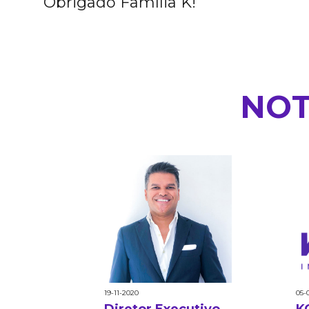
Obrigado Família K!
NOT
19-11-2020
05-