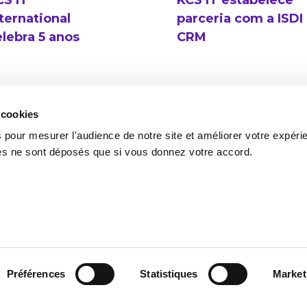
CS IT
KCS IT estabelece
ternational
parceria com a ISDI
elebra 5 anos
CRM
 cookies
 pour mesurer l'audience de notre site et améliorer votre expéri
ies ne sont déposés que si vous donnez votre accord.
cado de Qualidade
Política Integrada
Política de Compras Sust
e Denúncia
Plano de Prevenção de Riscos Corrupção e Infrações 
Avaliação Intercalar (2025)
Avaliação Anual (2024)
Préférences
Statistiques
Market