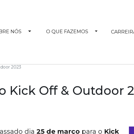
Toggle Dropdown
Toggle Dropdo
BRE NÓS
O QUE FAZEMOS
CARREIR
tdoor 2023
o Kick Off & Outdoor 
assado dia
25 de março
para o
Kick