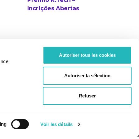
Prémio K.Tech –
Incrições Abertas
Autoriser tous les cookies
ence
entáveis
Plano para a igualdade
Autoriser la sélection
Conexas
Avaliação Intercalar (2023)
Avaliação Anual (2025)
Refuser
ing
Voir les détails