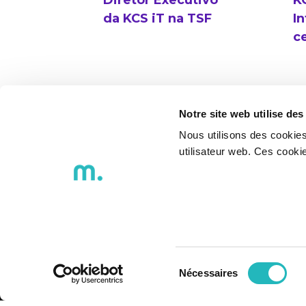
Diretor Executivo
K
da KCS iT na TSF
In
c
Notre site web utilise des
Nous utilisons des cookies
utilisateur web. Ces cook
Politica de Privacidade
Certifi
Código de Conduta
Processo d
Avaliação Intercalar (2024)
Sélection
Nécessaires
du
consentement