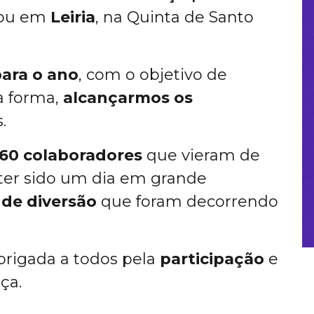
zou em
Leiria
, na Quinta de Santo
para o ano
, com o objetivo de
a forma,
alcançarmos os
.
160
colaboradores
que vieram de
a ter sido um dia em grande
 de diversão
que foram decorrendo
rigada a todos pela
participação
e
ça.