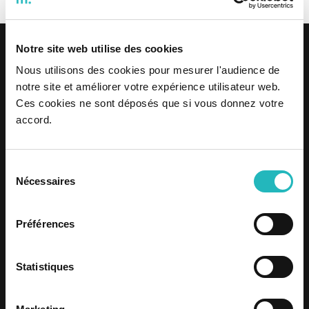
Notre site web utilise des cookies
Nous utilisons des cookies pour mesurer l'audience de
notre site et améliorer votre expérience utilisateur web.
Ces cookies ne sont déposés que si vous donnez votre
accord.
Politica de Privacidade
Certificado de Qualidade
Política Integrada
Sélection
Política de Compras Sustentáveis
Nécessaires
du
Plano para a igualdade
consentement
Código de Conduta
Processo de Denúncia
Préférences
Plano de Prevenção de Riscos Corrupção e Infrações Conexas
Avaliação Intercalar (2023)
Statistiques
Avaliação Intercalar (2024)
Avaliação Intercalar (2025)
Avaliação Anual (2024)