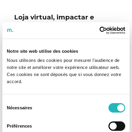
Loja virtual, impactar e
motivar a compra com
emoções visuais
Na loja virtual, o uso
Notre site web utilise des cookies
de imagens e vídeos para
Nous utilisons des cookies pour mesurer l'audience de
notre site et améliorer votre expérience utilisateur web.
transmitir conceitos e ideias
Ces cookies ne sont déposés que si vous donnez votre
é importante na via de
accord.
comunicação para
criar sensações e empatia com
Sélection
Nécessaires
o consumidor, as imagens
du
consentement
são processadas pelo nosso
Préférences
cérebro 60 mil vezes mais