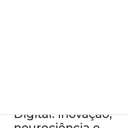
Home
Notícias
Marketing Digital: inovação, neurociência e
experiência do consumidor
Marketing
Digital: inovação,
neurociência e