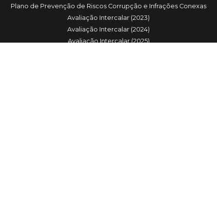
Plano de Prevenção de Riscos Corrupção e Infrações Conexas
Avaliação Intercalar (2023)
Avaliação Intercalar (2024)
Avaliação Intercalar (2025)
Avaliação Anual (2024)
Avaliação Anual (2025)