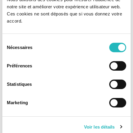
e
Responsabilidade Social
notre site et améliorer votre expérience utilisateur web.
Corporativa com vista a
Ces cookies ne sont déposés que si vous donnez votre
accord.
, até 2030, um
implementar
conjunto de medidas que
a torne numa empresa
Sélection
Nécessaires
du
mais verde, sustentável e
consentement
consciente.
Préférences
Statistiques
Marketing
Voir les détails