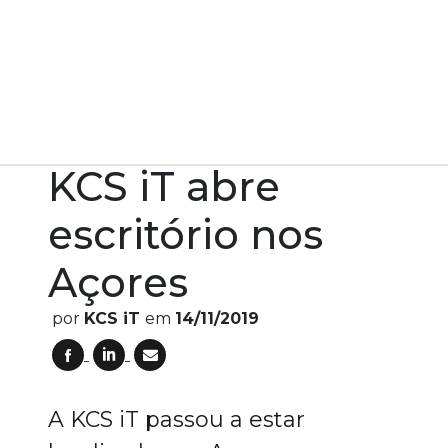
Home
Notícias
KCS iT abre escritório nos Açores
KCS iT abre
escritório nos
Açores
por
KCS iT
em
14/11/2019
A KCS iT passou a estar