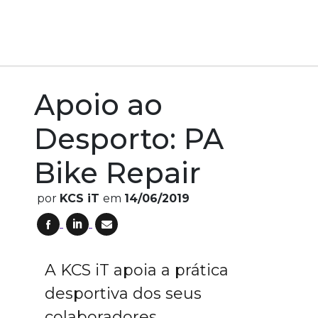
Home
Notícias
Apoio ao Desporto: PA Bike Repair
Apoio ao
Desporto: PA
Bike Repair
por
KCS iT
em
14/06/2019
A KCS iT apoia a prática
desportiva dos seus
colaboradores,